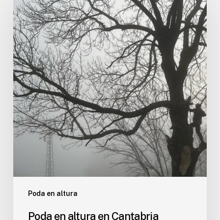
altura
en
Cantabria
Poda en altura
Poda en altura en Cantabria