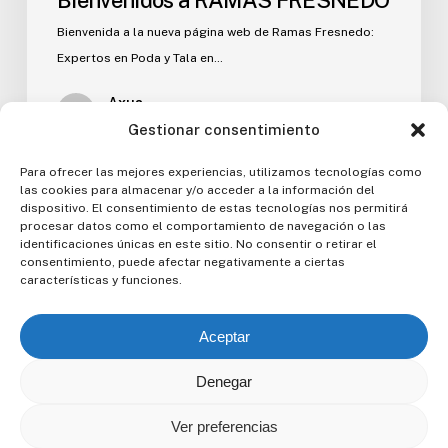
Bienvenidos a RAMAS FRESNEDO
Bienvenida a la nueva página web de Ramas Fresnedo:
Expertos en Poda y Tala en…
Axus
13 de febrero de 2025
Gestionar consentimiento
Para ofrecer las mejores experiencias, utilizamos tecnologías como
las cookies para almacenar y/o acceder a la información del
dispositivo. El consentimiento de estas tecnologías nos permitirá
procesar datos como el comportamiento de navegación o las
identificaciones únicas en este sitio. No consentir o retirar el
consentimiento, puede afectar negativamente a ciertas
características y funciones.
Aceptar
Política de privacidad
Denegar
Aviso legal
Política de cookies
Ver preferencias