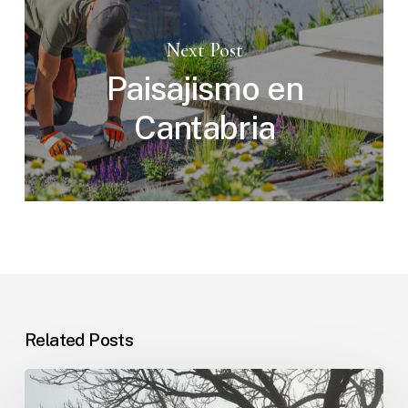
Next Post
Paisajismo en
Cantabria
Related Posts
Poda
en