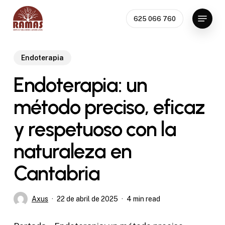
Skip
Menu
to
625 066 760
Close
main
Menu
content
Endoterapia
Endoterapia: un
método preciso, eficaz
y respetuoso con la
naturaleza en
Cantabria
Axus
22 de abril de 2025
4 min read