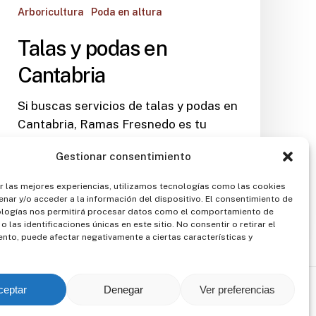
Arboricultura
Poda en altura
Talas y podas en
Cantabria
Si buscas servicios de talas y podas en
Cantabria, Ramas Fresnedo es tu
mejor opción.
Gestionar consentimiento
Axus
r las mejores experiencias, utilizamos tecnologías como las cookies
4 de marzo de 2025
nar y/o acceder a la información del dispositivo. El consentimiento de
ologías nos permitirá procesar datos como el comportamiento de
 las identificaciones únicas en este sitio. No consentir o retirar el
nto, puede afectar negativamente a ciertas características y
ceptar
Denegar
Ver preferencias
© RAMAS
2026
. Todos los derechos
es